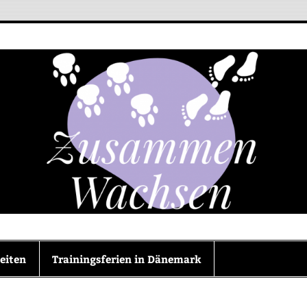
en
eiten
Trainingsferien in Dänemark