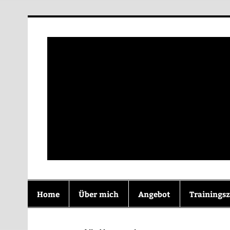
Zum
Inhalt
springen
Zusammen Wachs
Home
Über mich
Angebot
Trainingsz