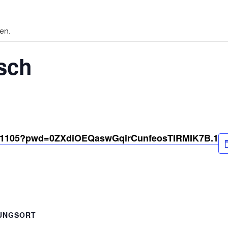
en.
sch
41105?pwd=
0ZXdiOEQaswGqirCunfeosTIRMIK7B
.1
UNGSORT