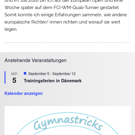
und im Juli 2026 bin ich auf der European Open und eine
Woche später auf dem FCI-WM-Quali-Turnier gestartet.
Somit konnte ich einige Erfahrungen sammeln, wie andere
europäische Richter/-innen richten und worauf sie wert
legen.
Anstehende Veranstaltungen
Hervorgehoben
September 5
-
September 12
SEP.
5
Trainingsferien in Dänemark
Kalender anzeigen