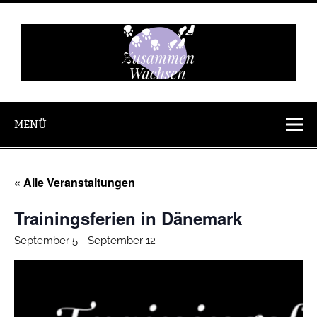
Zum
Inhalt
springen
Zusammen
Wachsen
MENÜ
« Alle Veranstaltungen
Trainingsferien in Dänemark
September 5
-
September 12