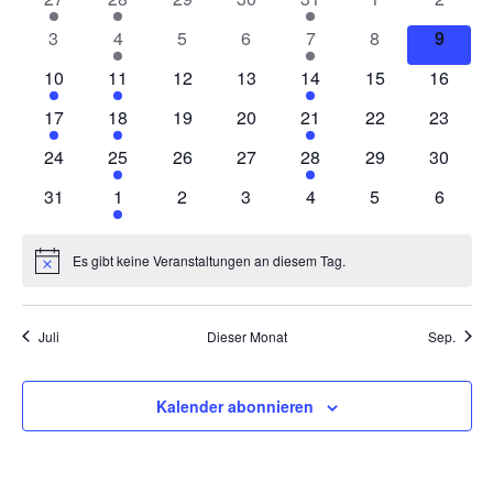
Veranstaltung
Veranstaltung
Veranstaltungen
Veranstaltungen
Veranstaltung
Veranstaltunge
Veranst
0
1
0
0
1
0
0
3
4
5
6
7
8
9
Veranstaltungen
Veranstaltung
Veranstaltungen
Veranstaltungen
Veranstaltung
Veranstaltunge
Verans
1
1
0
0
1
0
0
10
11
12
13
14
15
16
Veranstaltung
Veranstaltung
Veranstaltungen
Veranstaltungen
Veranstaltung
Veranstaltungen
Veranst
1
1
0
0
1
0
0
17
18
19
20
21
22
23
Veranstaltung
Veranstaltung
Veranstaltungen
Veranstaltungen
Veranstaltung
Veranstaltungen
Veranst
0
1
0
0
1
0
0
24
25
26
27
28
29
30
Veranstaltungen
Veranstaltung
Veranstaltungen
Veranstaltungen
Veranstaltung
Veranstaltungen
Veranst
0
1
0
0
0
0
0
31
1
2
3
4
5
6
Veranstaltungen
Veranstaltung
Veranstaltungen
Veranstaltungen
Veranstaltungen
Veranstaltunge
Veranst
Es gibt keine Veranstaltungen an diesem Tag.
Hinweis
Juli
Dieser Monat
Sep.
Kalender abonnieren