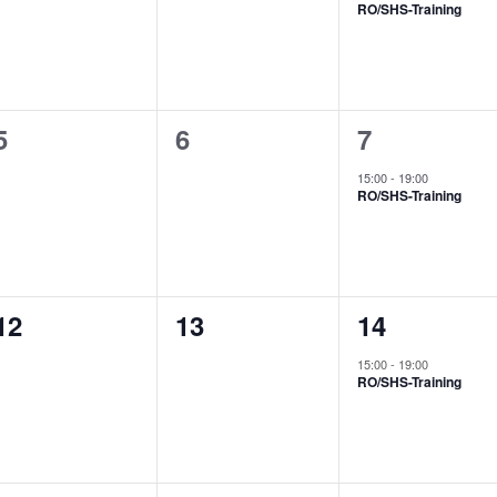
RO/SHS-Training
0
0
1
5
6
7
Veranstaltungen,
Veranstaltungen,
Veranstalt
15:00
-
19:00
RO/SHS-Training
0
0
1
12
13
14
Veranstaltungen,
Veranstaltungen,
Veranstalt
15:00
-
19:00
RO/SHS-Training