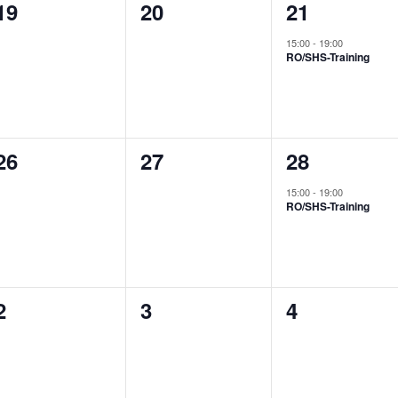
0
0
1
19
20
21
Veranstaltungen,
Veranstaltungen,
Veranstalt
15:00
-
19:00
RO/SHS-Training
0
0
1
26
27
28
Veranstaltungen,
Veranstaltungen,
Veranstalt
15:00
-
19:00
RO/SHS-Training
0
0
0
2
3
4
Veranstaltungen,
Veranstaltungen,
Veranstalt