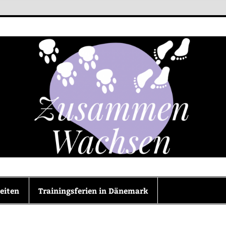
en
eiten
Trainingsferien in Dänemark