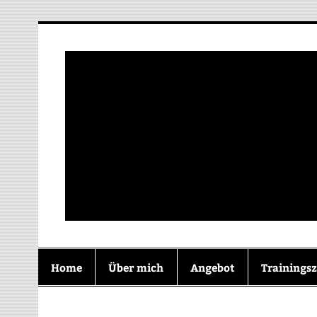
Zum
Inhalt
springen
Zusammen Wachs
Home
Über mich
Angebot
Trainingsz