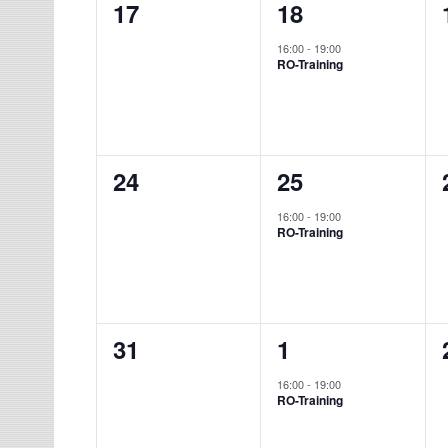
0
1
17
18
Veranstaltungen,
Veranstaltung,
16:00
-
19:00
RO-Training
0
1
24
25
Veranstaltungen,
Veranstaltung,
16:00
-
19:00
RO-Training
0
1
31
1
Veranstaltungen,
Veranstaltung,
16:00
-
19:00
RO-Training