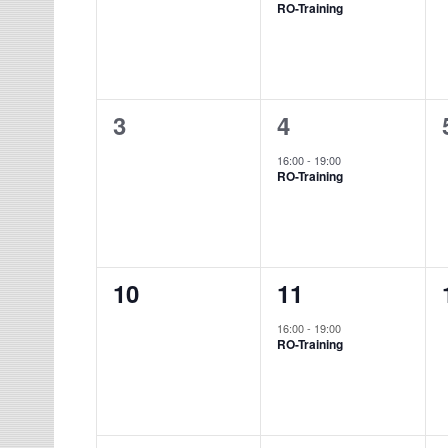
RO-Training
0
1
3
4
Veranstaltungen,
Veranstaltung,
16:00
-
19:00
RO-Training
0
1
10
11
Veranstaltungen,
Veranstaltung,
16:00
-
19:00
RO-Training