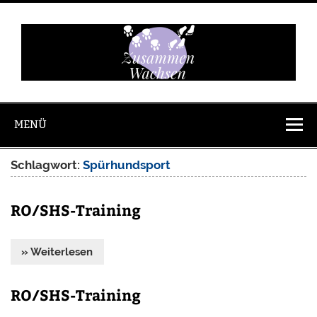
Zum
Inhalt
springen
Zusammen
Wachsen
MENÜ
Schlagwort:
Spürhundsport
RO/SHS-Training
» Weiterlesen
RO/SHS-Training