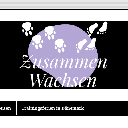
en
eiten
Trainingsferien in Dänemark