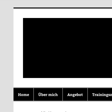
Zum
Inhalt
springen
Zusammen Wachs
Home
Über mich
Angebot
Trainingsz