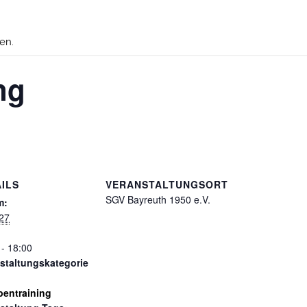
en.
ng
ILS
VERANSTALTUNGSORT
SGV Bayreuth 1950 e.V.
m:
27
 - 18:00
staltungskategorie
entraining