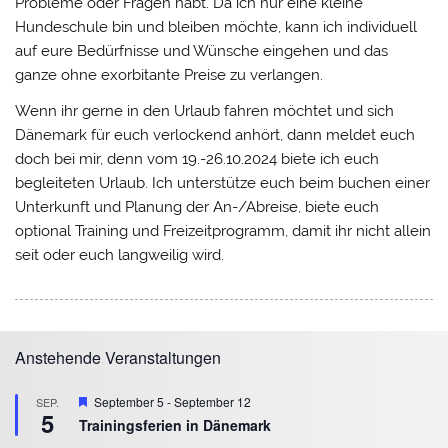
Probleme oder Fragen habt. Da ich nur eine kleine
Hundeschule bin und bleiben möchte, kann ich individuell
auf eure Bedürfnisse und Wünsche eingehen und das
ganze ohne exorbitante Preise zu verlangen.
Wenn ihr gerne in den Urlaub fahren möchtet und sich
Dänemark für euch verlockend anhört, dann meldet euch
doch bei mir, denn vom 19.-26.10.2024 biete ich euch
begleiteten Urlaub. Ich unterstütze euch beim buchen einer
Unterkunft und Planung der An-/Abreise, biete euch
optional Training und Freizeitprogramm, damit ihr nicht allein
seit oder euch langweilig wird.
Anstehende Veranstaltungen
Hervorgehoben
September 5
-
September 12
SEP.
5
Trainingsferien in Dänemark