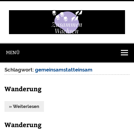
Zum
Inhalt
springen
Zusammen
Wachsen
MENÜ
Schlagwort:
gemeinsamstatteinsam
Wanderung
» Weiterlesen
Wanderung