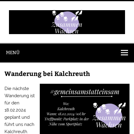
Zum
Inhalt
springen
Zusammen
Wachsen
MENÜ
Wanderung bei Kalchreuth
Die nächste
Wanderung ist
für den
18.02.2024
geplant und
führt uns nach
Kalchreuth.