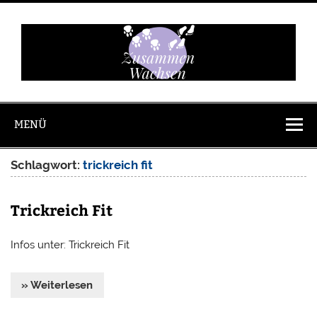
Zum
Inhalt
springen
Zusammen
Wachsen
MENÜ
Schlagwort:
trickreich fit
Trickreich Fit
Infos unter: Trickreich Fit
» Weiterlesen