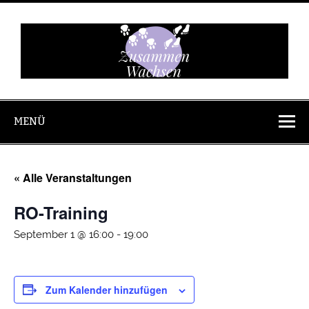
Zum
Inhalt
springen
Zusammen
Wachsen
MENÜ
« Alle Veranstaltungen
RO-Training
September 1 @ 16:00
-
19:00
Zum Kalender hinzufügen