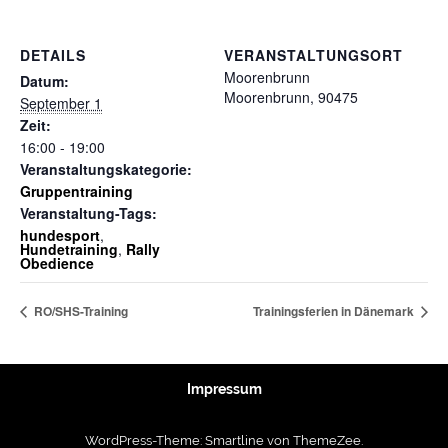
DETAILS
VERANSTALTUNGSORT
Moorenbrunn
Datum:
Moorenbrunn
,
90475
September 1
Zeit:
16:00 - 19:00
Veranstaltungskategorie:
Gruppentraining
Veranstaltung-Tags:
hundesport
,
Hundetraining
,
Rally
Obedience
RO/SHS-Training
Trainingsferien in Dänemark
Impressum
WordPress-Theme: Smartline von ThemeZee.