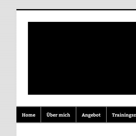
Zum
Inhalt
springen
Zusammen Wachs
Home
Über mich
Angebot
Trainingsz