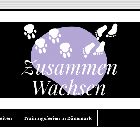
en
eiten
Trainingsferien in Dänemark